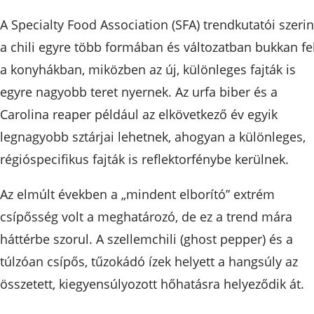
A Specialty Food Association (SFA) trendkutatói szerin
a chili egyre több formában és változatban bukkan fe
a konyhákban, miközben az új, különleges fajták is
egyre nagyobb teret nyernek. Az urfa biber és a
Carolina reaper például az elkövetkező év egyik
legnagyobb sztárjai lehetnek, ahogyan a különleges,
régióspecifikus fajták is reflektorfénybe kerülnek.
Az elmúlt években a „mindent elborító” extrém
csípősség volt a meghatározó, de ez a trend mára
háttérbe szorul. A szellemchili (ghost pepper) és a
túlzóan csípős, tűzokádó ízek helyett a hangsúly az
összetett, kiegyensúlyozott hőhatásra helyeződik át.