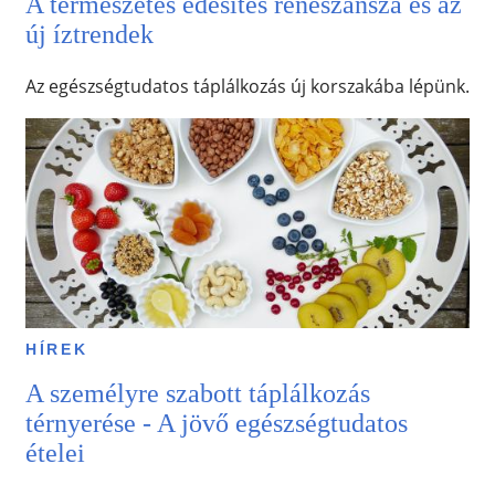
A természetes édesítés reneszánsza és az
új íztrendek
Az egészségtudatos táplálkozás új korszakába lépünk.
HÍREK
A személyre szabott táplálkozás
térnyerése - A jövő egészségtudatos
ételei