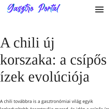
A chili új
korszaka: a csípős
ízek evolúciója
A chili továbbra is a gasztronómiai világ egyik
legkedveltebb összetevője marad, és idén a csípős íz