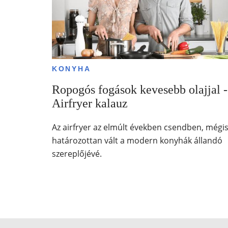
KONYHA
Ropogós fogások kevesebb olajjal -
Airfryer kalauz
Az airfryer az elmúlt években csendben, mégi
határozottan vált a modern konyhák állandó
szereplőjévé.