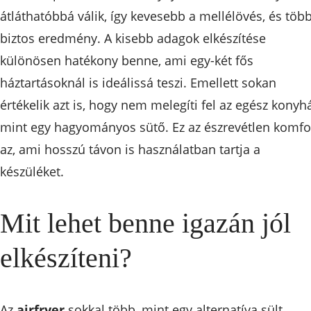
átláthatóbbá válik, így kevesebb a mellélövés, és töb
biztos eredmény. A kisebb adagok elkészítése
különösen hatékony benne, ami egy-két fős
háztartásoknál is ideálissá teszi. Emellett sokan
értékelik azt is, hogy nem melegíti fel az egész konyhá
mint egy hagyományos sütő. Ez az észrevétlen komfo
az, ami hosszú távon is használatban tartja a
készüléket.
Mit lehet benne igazán jól
elkészíteni?
Az
airfryer
sokkal több, mint egy alternatíva sült