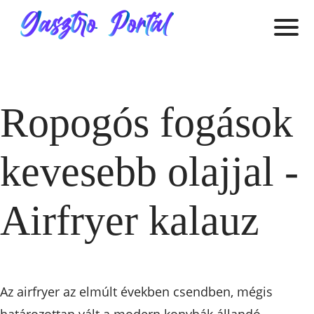
Ropogós fogások
kevesebb olajjal -
Airfryer kalauz
Az airfryer az elmúlt években csendben, mégis
határozottan vált a modern konyhák állandó