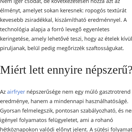
Nem ígér csodát, de következetesen hozza azt az
élményt, amelyet sokan keresnek: ropogós textúrát
kevesebb zsiradékkal, kiszámítható eredménnyel. A
technológia alapja a forró levegő egyenletes
keringetése, amely lehetővé teszi, hogy az ételek kívü
piruljanak, belül pedig megőrizzék szaftosságukat.
Miért lett ennyire népszerű
Az
airfryer
népszerűsége nem egy múló gasztrotrend
eredménye, hanem a mindennapi használhatóságé.
Gyorsan felmelegszik, pontosan szabályozható, és n
igényel folyamatos felügyeletet, ami a rohanó
hétköznapokon valódi előnyt jelent. A sütési folyama