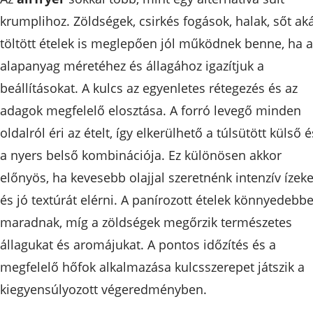
krumplihoz. Zöldségek, csirkés fogások, halak, sőt ak
töltött ételek is meglepően jól működnek benne, ha a
alapanyag méretéhez és állagához igazítjuk a
beállításokat. A kulcs az egyenletes rétegezés és az
adagok megfelelő elosztása. A forró levegő minden
oldalról éri az ételt, így elkerülhető a túlsütött külső é
a nyers belső kombinációja. Ez különösen akkor
előnyös, ha kevesebb olajjal szeretnénk intenzív ízeke
és jó textúrát elérni. A panírozott ételek könnyedebb
maradnak, míg a zöldségek megőrzik természetes
állagukat és aromájukat. A pontos időzítés és a
megfelelő hőfok alkalmazása kulcsszerepet játszik a
kiegyensúlyozott végeredményben.