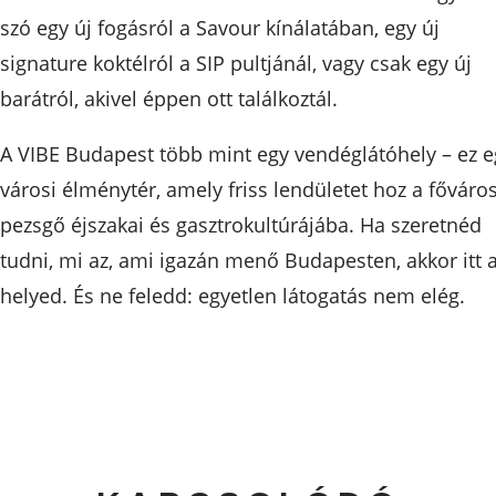
szó egy új fogásról a Savour kínálatában, egy új
signature koktélról a SIP pultjánál, vagy csak egy új
barátról, akivel éppen ott találkoztál.
A VIBE Budapest több mint egy vendéglátóhely – ez e
városi élménytér, amely friss lendületet hoz a főváro
pezsgő éjszakai és gasztrokultúrájába. Ha szeretnéd
tudni, mi az, ami igazán menő Budapesten, akkor itt 
helyed. És ne feledd: egyetlen látogatás nem elég.