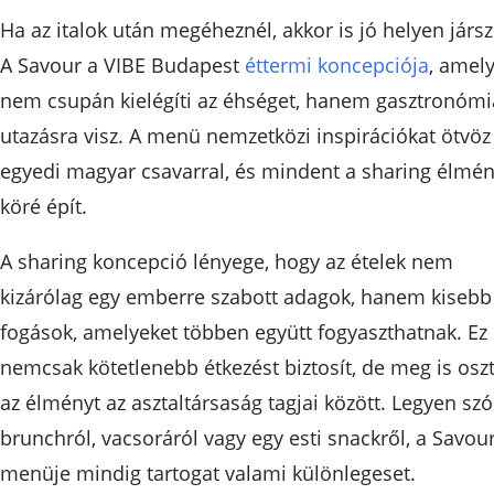
Ha az italok után megéheznél, akkor is jó helyen jársz
A Savour a VIBE Budapest
éttermi koncepciója
, amel
nem csupán kielégíti az éhséget, hanem gasztronómi
utazásra visz. A menü nemzetközi inspirációkat ötvöz
egyedi magyar csavarral, és mindent a sharing élmé
köré épít.
A sharing koncepció lényege, hogy az ételek nem
kizárólag egy emberre szabott adagok, hanem kisebb
fogások, amelyeket többen együtt fogyaszthatnak. Ez
nemcsak kötetlenebb étkezést biztosít, de meg is oszt
az élményt az asztaltársaság tagjai között. Legyen szó
brunchról, vacsoráról vagy egy esti snackről, a Savou
menüje mindig tartogat valami különlegeset.