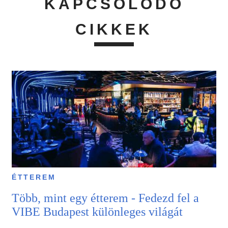
KAPCSOLÓDÓ
CIKKEK
ÉTTEREM
Több, mint egy étterem - Fedezd fel a
VIBE Budapest különleges világát