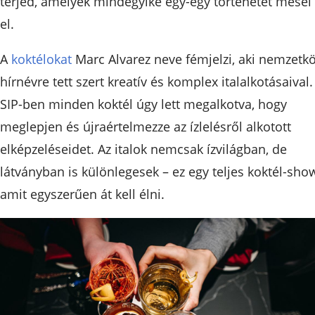
terjed, amelyek mindegyike egy-egy történetet mesél
el.
A
koktélokat
Marc Alvarez neve fémjelzi, aki nemzetkö
hírnévre tett szert kreatív és komplex italalkotásaival.
SIP-ben minden koktél úgy lett megalkotva, hogy
meglepjen és újraértelmezze az ízlelésről alkotott
elképzeléseidet. Az italok nemcsak ízvilágban, de
látványban is különlegesek – ez egy teljes koktél-sho
amit egyszerűen át kell élni.