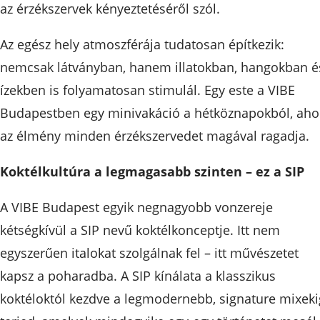
az érzékszervek kényeztetéséről szól.
Az egész hely atmoszférája tudatosan építkezik:
nemcsak látványban, hanem illatokban, hangokban é
ízekben is folyamatosan stimulál. Egy este a VIBE
Budapestben egy minivakáció a hétköznapokból, aho
az élmény minden érzékszervedet magával ragadja.
Koktélkultúra a legmagasabb szinten – ez a SIP
A VIBE Budapest egyik negnagyobb vonzereje
kétségkívül a SIP nevű koktélkonceptje. Itt nem
egyszerűen italokat szolgálnak fel – itt művészetet
kapsz a poharadba. A SIP kínálata a klasszikus
koktéloktól kezdve a legmodernebb, signature mixeki