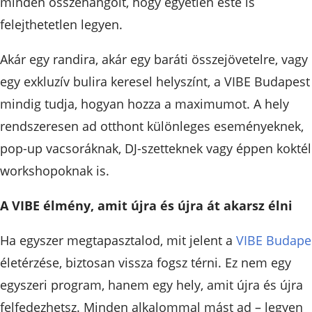
minden összehangolt, hogy egyetlen este is
felejthetetlen legyen.
Akár egy randira, akár egy baráti összejövetelre, vagy
egy exkluzív bulira keresel helyszínt, a VIBE Budapest
mindig tudja, hogyan hozza a maximumot. A hely
rendszeresen ad otthont különleges eseményeknek,
pop-up vacsoráknak, DJ-szetteknek vagy éppen koktél
workshopoknak is.
A VIBE élmény, amit újra és újra át akarsz élni
Ha egyszer megtapasztalod, mit jelent a
VIBE Budape
életérzése, biztosan vissza fogsz térni. Ez nem egy
egyszeri program, hanem egy hely, amit újra és újra
felfedezhetsz. Minden alkalommal mást ad – legyen