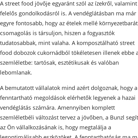
A street food jövője egyaránt szól az ízekről, valamint
felelős gondolkodásról is. A vendéglátásban ma már
egyre fontosabb, hogy az ételek mellé környezetbarát
csomagolás is társuljon, hiszen a fogyasztók
tudatosabbak, mint valaha. A komposztálható street
food dobozok cukornádból tökéletesen illenek ebbe 
szemléletbe: tartósak, esztétikusak és valóban
lebomlanak.
A bemutatott vállalatok mind azért dolgoznak, hogy a
fenntartható megoldások elérhetők legyenek a hazai
vendéglátás számára. Amennyiben komplett
szemléletbéli változást tervez a jövőben, a Bunzl segí
az Ön vállalkozásának is, hogy megtalálja a
legoptimálisabb eszközöket. A fenntarthatóság ma m