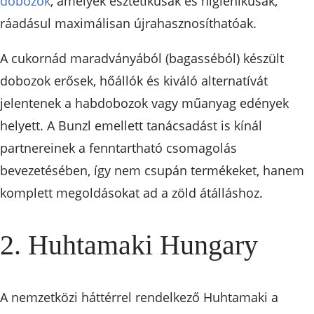
dobozok
, amelyek esztétikusak és higiénikusak,
ráadásul maximálisan újrahasznosíthatóak.
A cukornád maradványából (bagasséból) készült
dobozok erősek, hőállók és kiváló alternatívát
jelentenek a habdobozok vagy műanyag edények
helyett. A Bunzl emellett tanácsadást is kínál
partnereinek a fenntartható csomagolás
bevezetésében, így nem csupán termékeket, hanem
komplett megoldásokat ad a zöld átálláshoz.
2. Huhtamaki Hungary
A nemzetközi háttérrel rendelkező Huhtamaki a