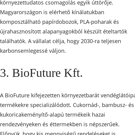
környezettudatos csomagolás egyik úttörője.
Magyarországon is elérhető kínálatukban
komposztálható papírdobozok, PLA-poharak és
újrahasznosított alapanyagokból készült ételtartók
találhatók. A vállalat célja, hogy 2030-ra teljesen
karbonsemlegessé váljon.
3. BioFuture Kft.
A BioFuture kifejezetten környezetbarát vendéglátóip
termékekre specializálódott. Cukornád-, bambusz- és
kukoricakeményítő-alapú termékeik hazai
rendezvényeken és éttermekben is népszerűek.
Előnyük, hogy kis mennyiségű rendeléseket is